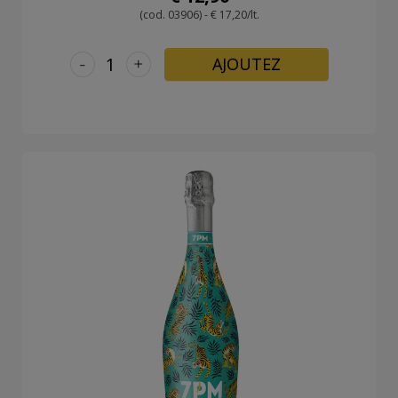
(cod. 03906) - € 17,20/lt.
-
+
AJOUTEZ