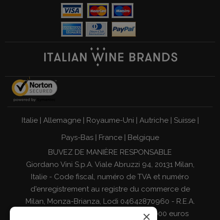
Italie
|
Allemagne
|
Royaume-Uni
|
Autriche
|
Suisse
|
Pays-Bas
|
France
|
Belgique
BUVEZ DE MANIÈRE RESPONSABLE
Giordano Vini S.p.A. Viale Abruzzi 94, 20131 Milan,
Italie - Code fiscal, numéro de TVA et numéro
d'enregistrement au registre du commerce de
Milan, Monza-Brianza, Lodi 04642870960 - R.E.A.
×
MI-2564477 - Capital social de 500 000 euros