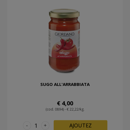
SUGO ALL'ARRABBIATA
€ 4,00
(cod. 0894) - € 22,22/kg.
-
+
AJOUTEZ