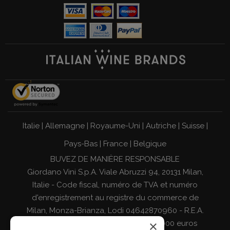
Italie
|
Allemagne
|
Royaume-Uni
|
Autriche
|
Suisse
|
Pays-Bas
|
France
|
Belgique
BUVEZ DE MANIÈRE RESPONSABLE
Giordano Vini S.p.A. Viale Abruzzi 94, 20131 Milan,
Italie - Code fiscal, numéro de TVA et numéro
d'enregistrement au registre du commerce de
Milan, Monza-Brianza, Lodi 04642870960 - R.E.A.
×
MI-2564477 - Capital social de 500 000 euros