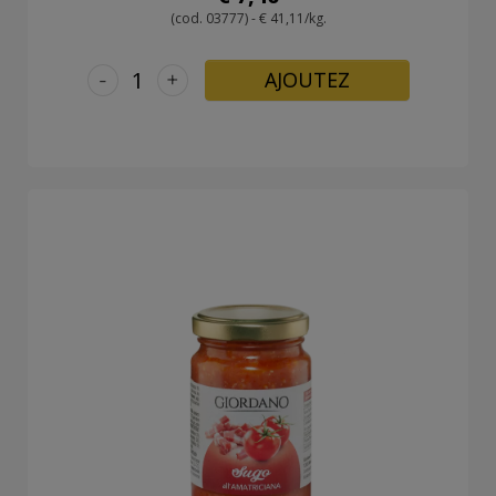
(cod. 03777) - € 41,11/kg.
-
+
AJOUTEZ