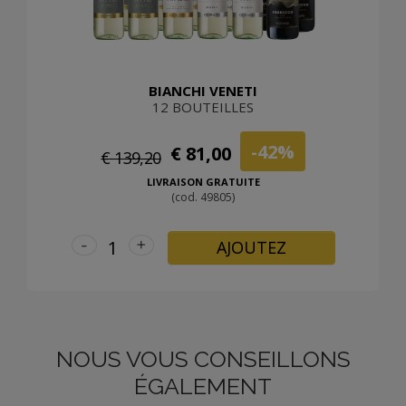
BIANCHI VENETI
12 BOUTEILLES
-42%
€ 81,00
€ 139,20
LIVRAISON GRATUITE
(cod. 49805)
-
+
AJOUTEZ
NOUS VOUS CONSEILLONS
ÉGALEMENT