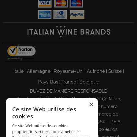
Italie
|
Allemagne
|
Royaume-Uni
|
Autriche
|
Suisse
|
Pays-Bas
|
France
|
Belgique
BUVEZ DE MANIÈRE RESPONSABLE
Giordano Vini S.p.A. Viale Abruzzi 94, 20131 Milan,
×
Italie - Code fiscal, numéro de TVA et numéro
Ce site Web utilise des
d'enregistrement au registre du commerce de
cookies
Milan, Monza-Brianza, Lodi 04642870960 - R.E.A.
Ce site Web utilise des cookies
MI-2564477 - Capital social de 500 000 euros
propriétaires et tiers pour améliorer