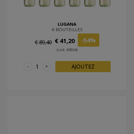
LUGANA
6 BOUTEILLES
-54%
€ 41,20
€ 89,40
(cod. 49804)
-
+
AJOUTEZ