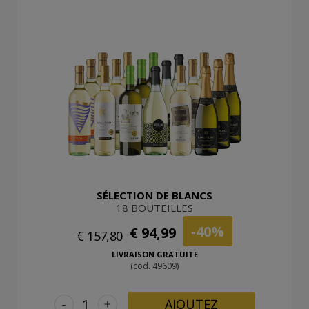
SÉLECTION DE BLANCS
18 BOUTEILLES
-40%
€ 94,99
€ 157,80
LIVRAISON GRATUITE
(cod. 49609)
-
+
AJOUTEZ