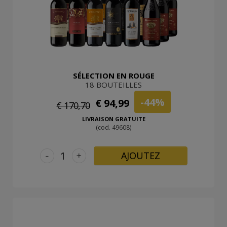
SÉLECTION EN ROUGE
18 BOUTEILLES
-44%
€ 94,99
€ 170,70
LIVRAISON GRATUITE
(cod. 49608)
-
+
AJOUTEZ