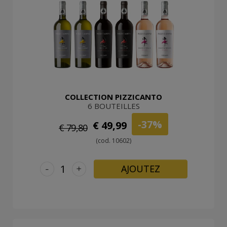
COLLECTION PIZZICANTO
6 BOUTEILLES
-37%
€ 49,99
€ 79,80
(cod. 10602)
-
+
AJOUTEZ