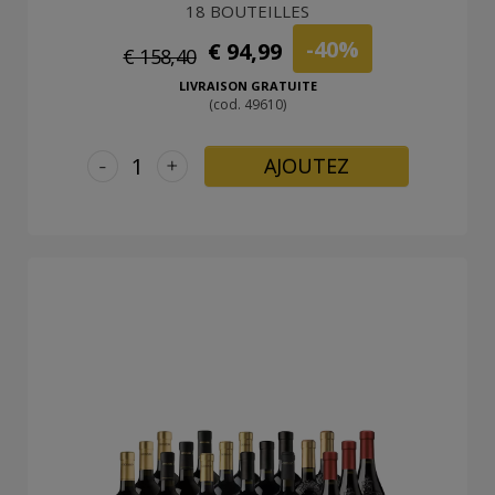
18 BOUTEILLES
-40%
€ 94,99
€ 158,40
LIVRAISON GRATUITE
(cod. 49610)
-
+
AJOUTEZ