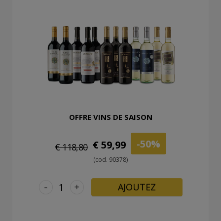
OFFRE VINS DE SAISON
-50%
€ 59,99
€ 118,80
(cod. 90378)
-
+
AJOUTEZ