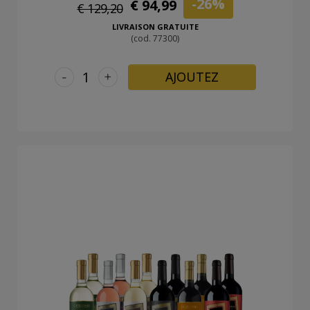
-26%
€ 94,99
€ 129,20
LIVRAISON GRATUITE
(cod. 77300)
-
+
AJOUTEZ