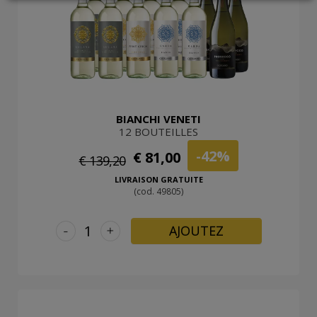
LOGIN
BIANCHI VENETI
12 BOUTEILLES
-42%
€ 81,00
€ 139,20
LIVRAISON GRATUITE
(cod. 49805)
-
+
AJOUTEZ