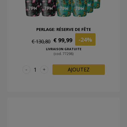
PERLAGE: RÉSERVE DE FÊTE
-24%
€ 99,99
€ 130,80
LIVRAISON GRATUITE
(cod. 77298)
-
+
AJOUTEZ