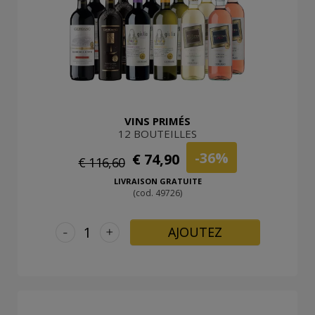
VINS PRIMÉS
12 BOUTEILLES
-36%
€ 74,90
€ 116,60
LIVRAISON GRATUITE
(cod. 49726)
-
+
AJOUTEZ