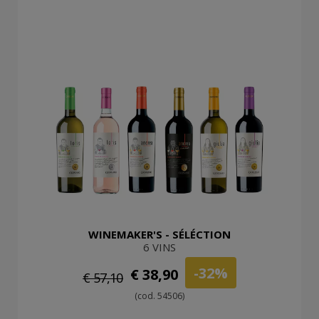
WINEMAKER'S - SÉLÉCTION
6 VINS
-32%
€ 38,90
€ 57,10
(cod. 54506)