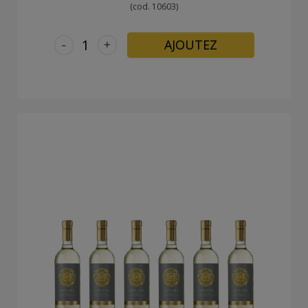
(cod. 10603)
-
+
AJOUTEZ