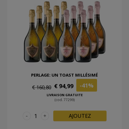
PERLAGE: UN TOAST MILLÉSIMÉ
-41%
€ 94,99
€ 160,80
LIVRAISON GRATUITE
(cod. 77299)
-
+
AJOUTEZ