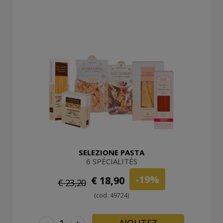
SELEZIONE PASTA
6 SPÉCIALITÉS
-19%
€ 18,90
€ 23,20
(cod. 49724)
-
+
AJOUTEZ