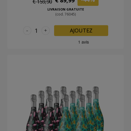
€ 89,99
€ 159,90
LIVRAISON GRATUITE
(cod. 76045)
-
+
AJOUTEZ