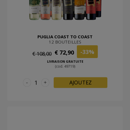
PUGLIA COAST TO COAST
12 BOUTEILLES
-33%
€ 72,90
€ 108,00
LIVRAISON GRATUITE
(cod. 49719)
-
+
AJOUTEZ