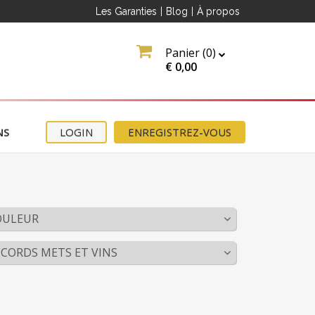
Les Garanties
|
Blog
|
À propos
Panier (
0
)
€
0,00
NS
LOGIN
ENREGISTREZ-VOUS
 le
z
ettre
OULEUR
CORDS METS ET VINS