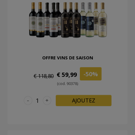
OFFRE VINS DE SAISON
-50%
€ 59,99
€ 118,80
(cod. 90378)
-
+
AJOUTEZ