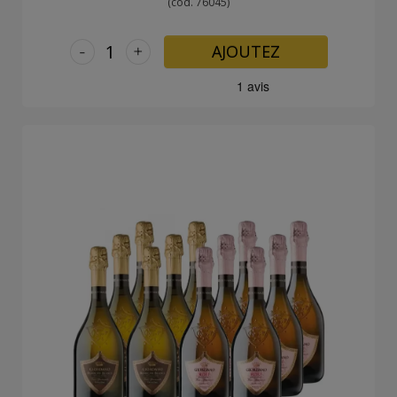
(cod. 76045)
-
+
AJOUTEZ