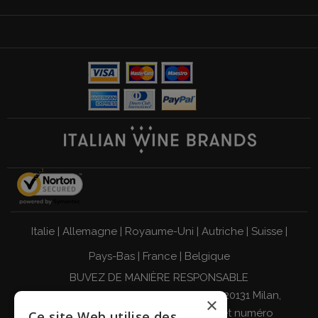
Italie
|
Allemagne
|
Royaume-Uni
|
Autriche
|
Suisse
|
Pays-Bas
|
France
|
Belgique
BUVEZ DE MANIÈRE RESPONSABLE
Giordano Vini S.p.A. Viale Abruzzi 94, 20131 Milan,
×
Italie - Code fiscal, numéro de TVA et numéro
Ce site Web utilise des