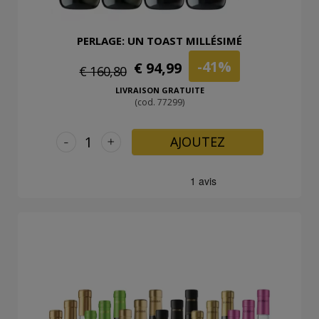
PERLAGE: UN TOAST MILLÉSIMÉ
-41%
€ 94,99
€ 160,80
LIVRAISON GRATUITE
(cod. 77299)
-
+
AJOUTEZ