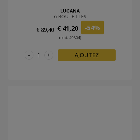
LUGANA
6 BOUTEILLES
-54%
€ 41,20
€ 89,40
(cod. 49804)
-
+
AJOUTEZ