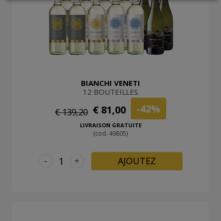
LOGIN
BIANCHI VENETI
12 BOUTEILLES
-42%
€ 81,00
€ 139,20
LIVRAISON GRATUITE
(cod. 49805)
-
+
AJOUTEZ