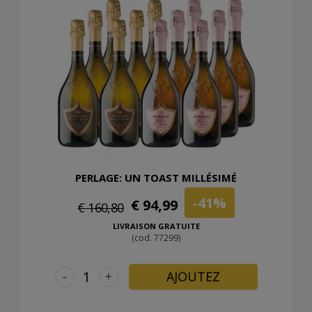
PERLAGE: UN TOAST MILLÉSIMÉ
-41%
€ 94,99
€ 160,80
LIVRAISON GRATUITE
(cod. 77299)
-
+
AJOUTEZ