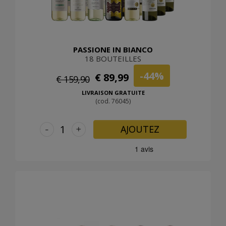
PASSIONE IN BIANCO
18 BOUTEILLES
-44%
€ 89,99
€ 159,90
LIVRAISON GRATUITE
(cod. 76045)
-
+
AJOUTEZ