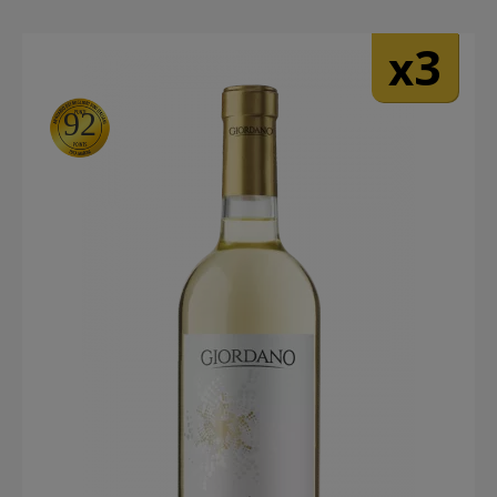
3
x
92