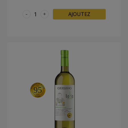
-
+
AJOUTEZ
95