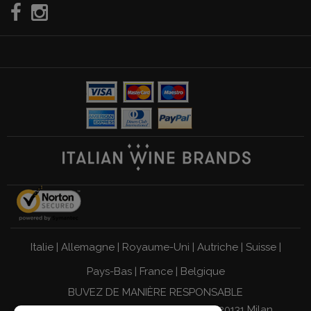
Italie
|
Allemagne
|
Royaume-Uni
|
Autriche
|
Suisse
|
Pays-Bas
|
France
|
Belgique
BUVEZ DE MANIÈRE RESPONSABLE
Giordano Vini S.p.A. Viale Abruzzi 94, 20131 Milan,