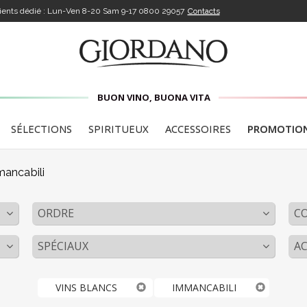
lients dédié : Lun-Ven 8-20 Sam 9-17
0800 29057
Contacts
BUON VINO, BUONA VITA
SÉLECTIONS
SPIRITUEUX
ACCESSOIRES
PROMOTIO
ancabili
ORDRE
C
SPÉCIAUX
AC
VINS BLANCS
IMMANCABILI