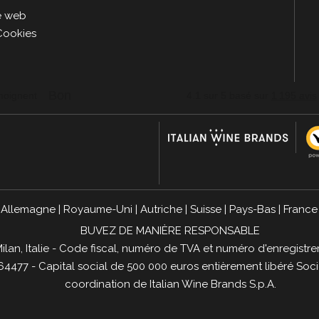
le web
Cookies
|
Allemagne
|
Royaume-Uni
|
Autriche
|
Suisse
|
Pays-Bas
|
France
BUVEZ DE MANIÈRE RESPONSABLE
1 Milan, Italie - Code fiscal, numéro de TVA et numéro d'enregi
4477 - Capital social de 500 000 euros entièrement libéré Socié
coordination de
Italian Wine Brands S.p.A.