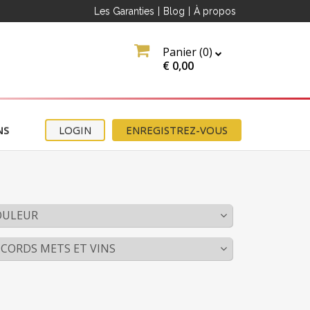
Les Garanties
|
Blog
|
À propos
Panier (
0
)
€
0,00
NS
LOGIN
ENREGISTREZ-VOUS
OULEUR
CORDS METS ET VINS