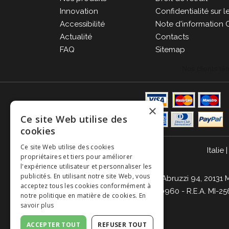
Innovation
Confidentialité sur 
Accessibilité
Note d'information 
Actualité
Contacts
FAQ
Sitemap
×
Ce site Web utilise des
cookies
Ce site Web utilise des cookies
Italie
propriétaires et tiers pour améliorer
l'expérience utilisateur et personnaliser les
publicités. En utilisant notre site Web, vous
Giordano Vini S.p.A. Viale Abruzzi 94, 2013
acceptez tous les cookies conformément à
Brianza, Lodi 04642870960 - R.E.A. MI-256
notre politique en matière de cookies.
En
savoir plus
ACCEPTER TOUT
REFUSER TOUT