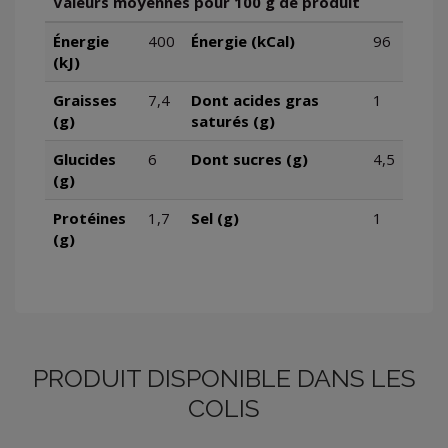
Valeurs moyennes pour 100 g de produit
Énergie
400
Énergie (kCal)
96
(kJ)
Graisses
7,4
Dont acides gras
1
(g)
saturés (g)
Glucides
6
Dont sucres (g)
4,5
(g)
Protéines
1,7
Sel (g)
1
(g)
PRODUIT DISPONIBLE DANS LES
COLIS