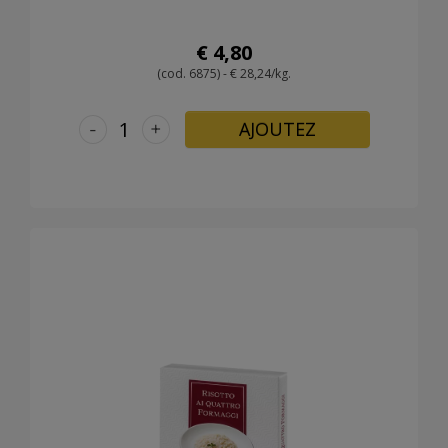
€ 4,80
(cod. 6875) - € 28,24/kg.
-
+
AJOUTEZ