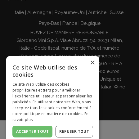
Italie
|
Allemagne
|
Royaume-Uni
|
Autriche
|
Suisse
|
Pays-Bas
|
France
|
Belgique
BUVEZ DE MANIÈRE RESPONSABLE
Giordano Vini S.p.A. Viale Abruzzi 94, 20131 Milan,
Italie - Code fiscal, numéro de TVA et numéro
d'enregistrement au registre du commerce de
×
Milan, Monza-Brianza, Lodi 04642870960 - R.E.A.
Ce site Web utilise des
MI-2564477 - Capital social de 500 000 euros
cookies
entièrement libéré Société à Associé Unique et
Ce site Web utilise des cookies
sous la direction et la coordination de
Italian Wine
propriétaires et tiers pour améliorer
Brands S.p.A.
l'expérience utilisateur et personnaliser les
publicités. En utilisant notre site Web, vous
acceptez tous les cookies conformément à
notre politique en matière de cookies.
En
savoir plus
ACCEPTER TOUT
REFUSER TOUT