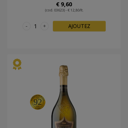
€ 9,60
(cod. 03623) - € 12,80/lt.
-
+
AJOUTEZ
92