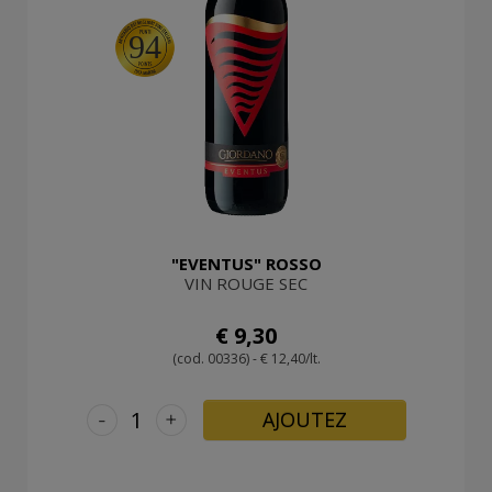
94
"EVENTUS" ROSSO
VIN ROUGE SEC
€ 9,30
(cod. 00336) - € 12,40/lt.
-
+
AJOUTEZ