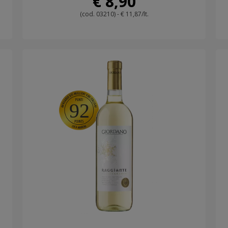
€ 8,90
(cod. 03210) - € 11,87/lt.
92