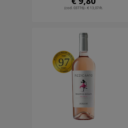
€ 9,80
(cod. 03776) - € 13,07/lt.
97