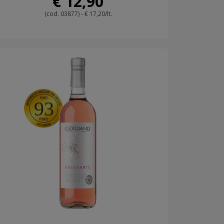
€ 12,90
(cod. 03877) - € 17,20/lt.
93