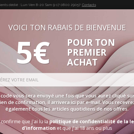
lients dédié : Lun-Ven 8-20 Sam 9-17
0800 29057
Contacts
VOICI TON RABAIS DE BIENVENUE
5€
POUR TON
BUON VINO, BUONA VITA
PREMIER
SÉLECTIONS
SPIRITUEUX
ACCESSOIRES
PROMOTIO
ACHAT
ORDRE
 code vous sera envoyé une fois que vous aurez cliqué sur
lien de confirmation, il arrivera ici par e-mail. Vous recevre
également tous les articles quotidiens de nos offres.
DEUX PLUS UN
 confirme que j'ai lu la
politique de confidentialité de la l
d'information
et que j'ai 18 ans ou plus