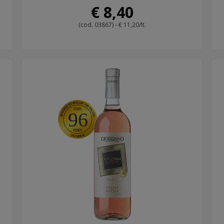
€ 8,40
(cod. 03867) - € 11,20/lt.
96