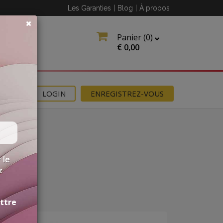
Les Garanties
|
Blog
|
À propos
Panier (
0
)
€
0,00
NS
LOGIN
ENREGISTREZ-VOUS
 le
z
ettre