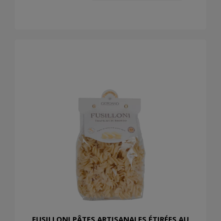
FUSILLONI PÂTES ARTISANALES ÉTIRÉES AU