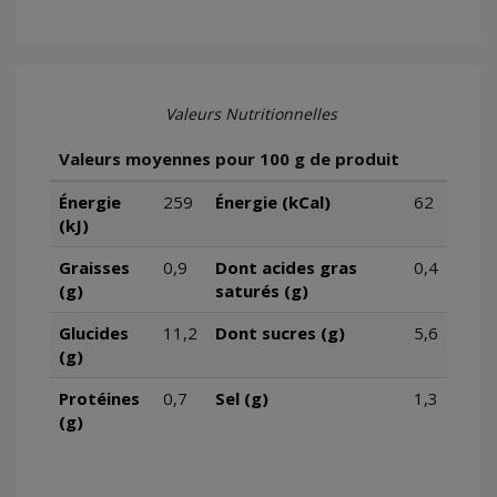
Valeurs Nutritionnelles
Valeurs moyennes pour 100 g de produit
Énergie
259
Énergie (kCal)
62
(kJ)
Graisses
0,9
Dont acides gras
0,4
(g)
saturés (g)
Glucides
11,2
Dont sucres (g)
5,6
(g)
Protéines
0,7
Sel (g)
1,3
(g)