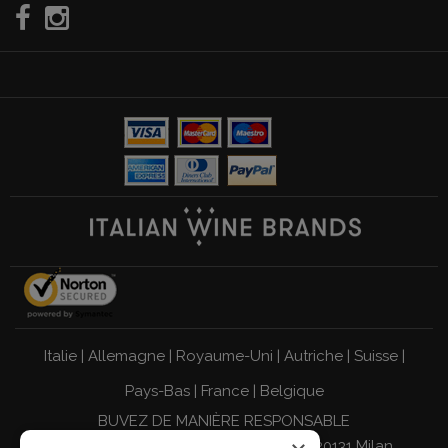
Italie
|
Allemagne
|
Royaume-Uni
|
Autriche
|
Suisse
|
Pays-Bas
|
France
|
Belgique
BUVEZ DE MANIÈRE RESPONSABLE
Giordano Vini S.p.A. Viale Abruzzi 94, 20131 Milan,