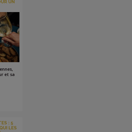
OUR UN
iennes,
ur et sa
ES : 5
QUI LES