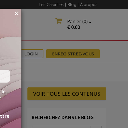
Les Garanties
|
Blog
|
À propos
Panier (
0
)
€
0,00
NS
LOGIN
ENREGISTREZ-VOUS
 le
VOIR TOUS LES CONTENUS
z
ettre
RECHERCHEZ DANS LE BLOG