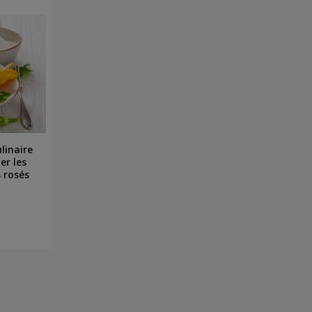
T
linaire
er les
s rosés