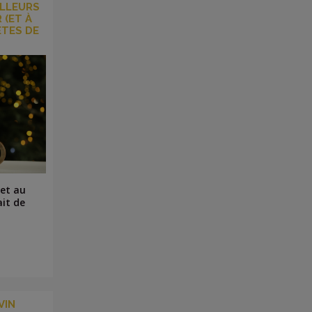
ILLEURS
 (ET À
ÊTES DE
 et au
ait de
VIN