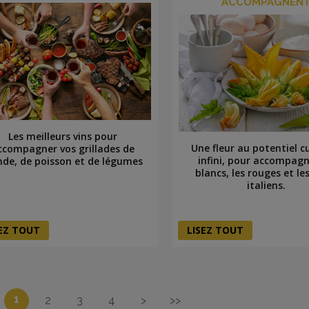
ACCOMPAGNEN
Les meilleurs vins pour
Une fleur au potentiel cu
ccompagner vos grillades de
infini, pour accompagn
nde, de poisson et de légumes
blancs, les rouges et le
italiens.
SEZ TOUT
LISEZ TOUT
1
2
3
4
>
>>