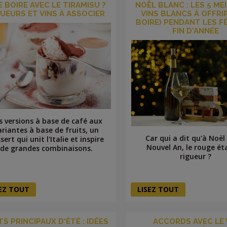
 BOIRE AVEC LE TIRAMISU ?
NOËL BLANC : LES 5 ME
QUEURS ET VINS À ASSOCIER
VINS BLANCS À OFFRIR
BOIRE) PENDANT LES F
FIN D'ANNÉE
s versions à base de café aux
ariantes à base de fruits, un
Car qui a dit qu'à Noël
sert qui unit l'Italie et inspire
Nouvel An, le rouge ét
de grandes combinaisons.
rigueur ?
SEZ TOUT
LISEZ TOUT
TS PRINCIPAUX D'ÉTÉ : IDÉES
ACCORDS AVEC LE 