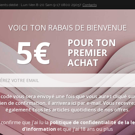
lients dédié : Lun-Ven 8-20 Sam 9-17
0800 29057
Contacts
VOICI TON RABAIS DE BIENVENUE
5€
POUR TON
BUON VINO, BUONA VITA
PREMIER
SÉLECTIONS
SPIRITUEUX
ACCESSOIRES
PROMOTIO
ACHAT
 code vous sera envoyé une fois que vous aurez cliqué sur
lien de confirmation, il arrivera ici par e-mail. Vous recevre
également tous les articles quotidiens de nos offres.
 confirme que j'ai lu la
politique de confidentialité de la l
d'information
et que j'ai 18 ans ou plus