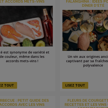
ET ACCORDS METS-VINS
FALANGHINA : IDÉES P
DÎNER D'ÉTÉ
té est synonyme de variété et
Un vin aux origines anc
de couleur, même dans les
captivant par sa fraîche
accords mets-vins !
polyvalence
SEZ TOUT
LISEZ TOUT
RBECUE : PETIT GUIDE DES
FLEURS DE COURGETT
ACCORDS AVEC LES VINS
RECETTES ET LES VINS 