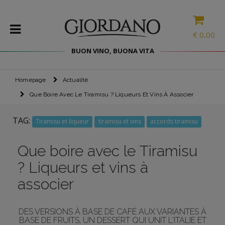
VOICI TON RABAIS DE BIENVENUE
€
0,00
5€
BUON VINO, BUONA VITA
POUR TON
PREMIER
ACHAT
Homepage
Actualité
VINS
Que Boire Avec Le Tiramisu ? Liqueurs Et Vins À Associer
LES
SPÉCIALITÉS
TAG:
Tiramisu et liqueur
tiramisu et vins
accords tiramisu
SÉLECTIONS
Le code vous sera envoyé une fois que vous aurez cliqué sur
le lien de confirmation, il arrivera ici par e-mail. Vous recevrez
SPIRITUEUX
également tous les articles quotidiens de nos offres.
Que boire avec le Tiramisu
ACCESSOIRES
? Liqueurs et vins à
Je confirme que j'ai lu la
politique de confidentialité de la lettre
PROMOS
d'information
et que j'ai 18 ans ou plus
associer
JE VEUX LE RABAIS
PROMOTIONS
DES VERSIONS À BASE DE CAFÉ AUX VARIANTES À
BLOG
BASE DE FRUITS, UN DESSERT QUI UNIT L'ITALIE ET