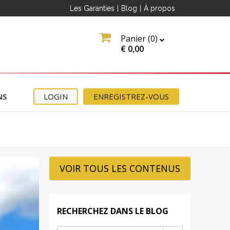
Les Garanties
|
Blog
|
À propos
Panier (
0
)
€
0,00
NS
LOGIN
ENREGISTREZ-VOUS
VOIR TOUS LES CONTENUS
RECHERCHEZ DANS LE BLOG