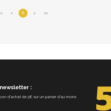
1
<<
<
>
>>
newsletter :
on d'achat de 5€ sur un panier d'au moins