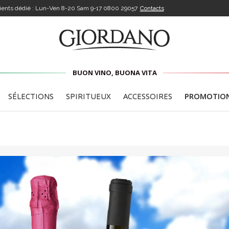
lients dédié : Lun-Ven 8-20 Sam 9-17
0800 29057
Contacts
BUON VINO, BUONA VITA
SÉLECTIONS
SPIRITUEUX
ACCESSOIRES
PROMOTIO