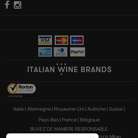
Italie
|
Allemagne
|
Royaume-Uni
|
Autriche
|
Suisse
|
Pays-Bas
|
France
|
Belgique
BUVEZ DE MANIÈRE RESPONSABLE
Giordano Vini S.p.A. Viale Abruzzi 94, 20131 Milan,