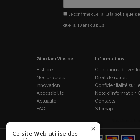
Je confirme que j'ai lu la
politique de
que j'ai 18 ans ou plus
GiordanoVins.be
Informations
Histoire
Conditions de vent
Nos produits
Droit de retrait
Innovation
Confidentialité sur 
Accessibilité
Note d'information 
Actualité
Contacts
FAQ
Sitemap
×
Ce site Web utilise des