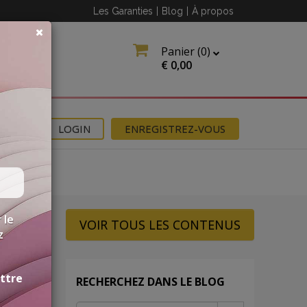
Les Garanties
|
Blog
|
À propos
Panier (
0
)
€
0,00
NS
LOGIN
ENREGISTREZ-VOUS
 le
VOIR TOUS LES CONTENUS
z
ettre
RECHERCHEZ DANS LE BLOG