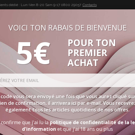
lients dédié : Lun-Ven 8-20 Sam 9-17
0800 29057
Contacts
VOICI TON RABAIS DE BIENVENUE
5€
POUR TON
BUON VINO, BUONA VITA
PREMIER
SÉLECTIONS
SPIRITUEUX
ACCESSOIRES
PROMOTIO
ACHAT
 code vous sera envoyé une fois que vous aurez cliqué sur
lien de confirmation, il arrivera ici par e-mail. Vous recevre
également tous les articles quotidiens de nos offres.
 confirme que j'ai lu la
politique de confidentialité de la l
d'information
et que j'ai 18 ans ou plus