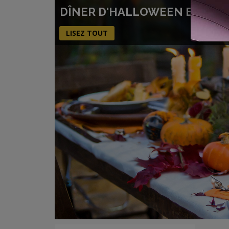
DÎNER D'HALLOWEEN EFFRAYA
LISEZ TOUT