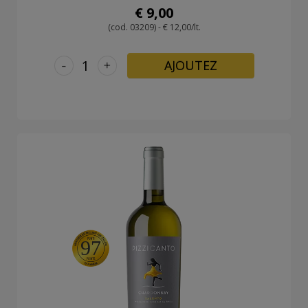
€ 9,00
(cod. 03209) - € 12,00/lt.
-
+
AJOUTEZ
97