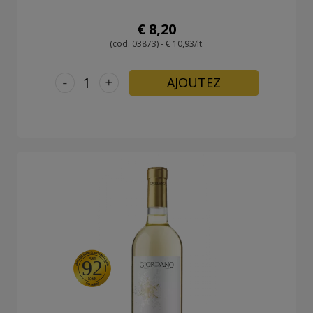
€ 8,20
(cod. 03873) - € 10,93/lt.
-
+
AJOUTEZ
92