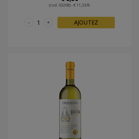
(cod. 03208) - € 11,33/lt.
-
+
AJOUTEZ