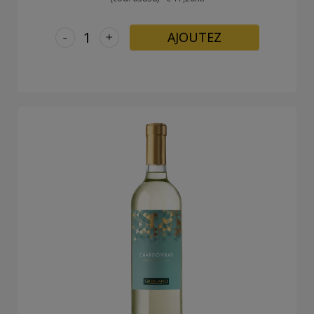
-
+
AJOUTEZ