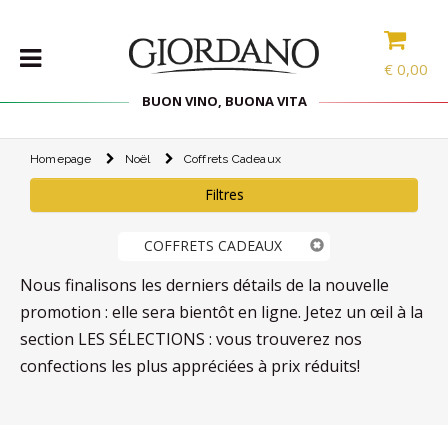
€
0,00
BUON VINO, BUONA VITA
Homepage
Noël
Coffrets Cadeaux
VINS
Filtres
LES
SPÉCIALITÉS
COFFRETS CADEAUX
SÉLECTIONS
SPIRITUEUX
Nous finalisons les derniers détails de la nouvelle
ACCESSOIRES
promotion : elle sera bientôt en ligne. Jetez un œil à la
section LES SÉLECTIONS : vous trouverez nos
PROMOS
confections les plus appréciées à prix réduits!
PROMOTIONS
BLOG