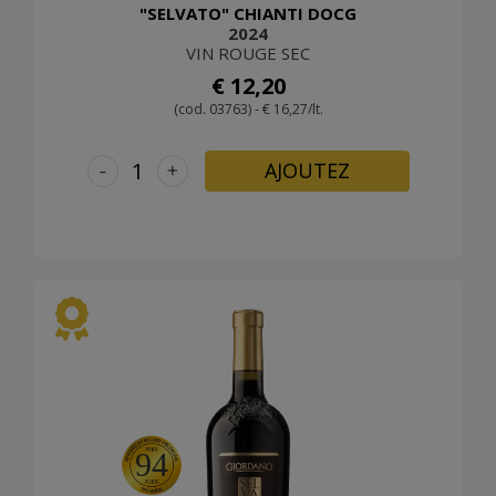
"SELVATO" CHIANTI DOCG
2024
VIN ROUGE SEC
€ 12,20
(cod. 03763) - € 16,27/lt.
-
+
AJOUTEZ
94