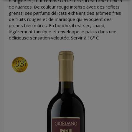
d'origine et, tout comme cette terre, il est riche et plein
de nuances. De couleur rouge intense avec des reflets
grenat, ses parfums délicats exhalent des arômes frais
de fruits rouges et de marasque qui évoquent des
LOGIN
prunes bien mûres. En bouche, il est sec, chaud,
légèrement tannique et enveloppe le palais dans une
délicieuse sensation veloutée. Servir à 18° C.
93