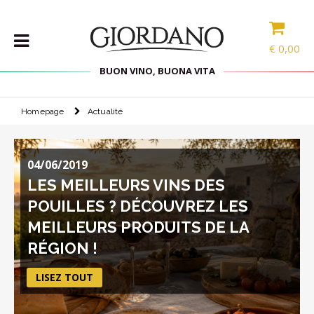
€
0,00
BUON VINO, BUONA VITA
Homepage
Actualité
VINS
LES
SPÉCIALITÉS
04/06/2019
SÉLECTIONS
LES MEILLEURS VINS DES
SPIRITUEUX
POUILLES ? DÉCOUVREZ LES
ACCESSOIRES
MEILLEURS PRODUITS DE LA
PROMOS
RÉGION !
LISEZ TOUT
PROMOTIONS
BLOG