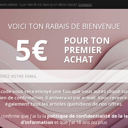
lients dédié : Lun-Ven 8-20 Sam 9-17
0800 29057
Contacts
VOICI TON RABAIS DE BIENVENUE
5€
POUR TON
BUON VINO, BUONA VITA
PREMIER
SÉLECTIONS
SPIRITUEUX
ACCESSOIRES
PROMOTIO
ACHAT
 code vous sera envoyé une fois que vous aurez cliqué sur
lien de confirmation, il arrivera ici par e-mail. Vous recevre
également tous les articles quotidiens de nos offres.
 confirme que j'ai lu la
politique de confidentialité de la l
d'information
et que j'ai 18 ans ou plus