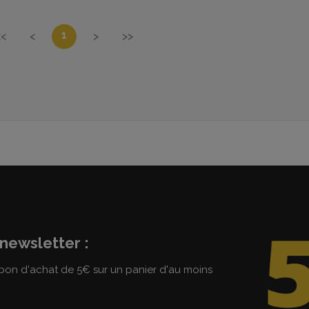
1
<<
<
>
>>
newsletter :
on d'achat de 5€ sur un panier d'au moins