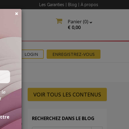
Les Garanties
|
Blog
|
À propos
Panier (
0
)
€
0,00
NS
LOGIN
ENREGISTREZ-VOUS
 le
VOIR TOUS LES CONTENUS
z
ettre
RECHERCHEZ DANS LE BLOG