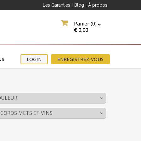
Les Garanties
|
Blog
|
À propos
Panier (
0
)
€
0,00
NS
LOGIN
ENREGISTREZ-VOUS
OULEUR
CORDS METS ET VINS