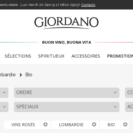
lients dédié : Lun-Ven 8-20 Sam 9-17
0800 29057
Contacts
BUON VINO, BUONA VITA
SÉLECTIONS
SPIRITUEUX
ACCESSOIRES
PROMOTIO
bardie
Bio
ORDRE
C
SPÉCIAUX
AC
VINS ROSÉS
LOMBARDIE
BIO