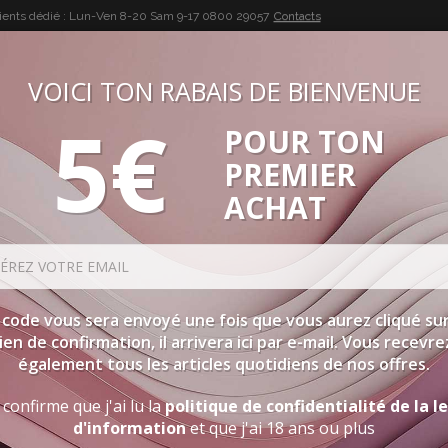
lients dédié : Lun-Ven 8-20 Sam 9-17
0800 29057
Contacts
VOICI TON RABAIS DE BIENVENUE
5€
POUR TON
BUON VINO, BUONA VITA
PREMIER
SÉLECTIONS
SPIRITUEUX
ACCESSOIRES
PROMOTIO
ACHAT
 code vous sera envoyé une fois que vous aurez cliqué sur
lien de confirmation, il arrivera ici par e-mail. Vous recevre
également tous les articles quotidiens de nos offres.
 confirme que j'ai lu la
politique de confidentialité de la l
d'information
et que j'ai 18 ans ou plus