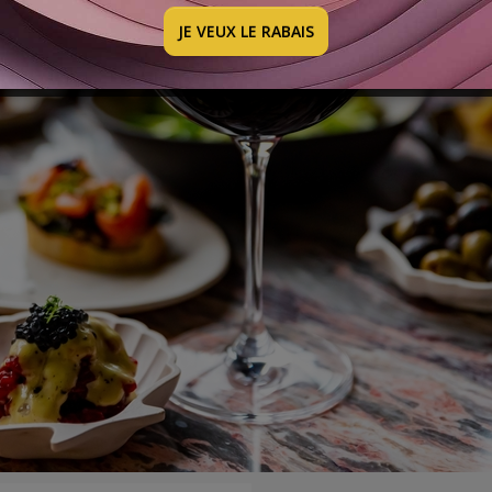
 DE RECETTES ET ACCORDS AVEC LES VI
JE VEUX LE RABAIS